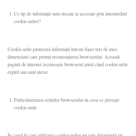
Ce tip de informații sunt stocate și accesate prin intermediul
cookie-urilor?
Cookie-urile păstrează informații într-un fișier text de mici
dimensiuni care permit recunoașterea browserului. Această
pagină de internet recunoaște browserul până când cookie-urile
expiră sau sunt șterse.
Particularizarea setărilor browserului în ceea ce privește
cookie-urile
În cazul în care utilizarea cookie-urilor nu este deranjantă iar