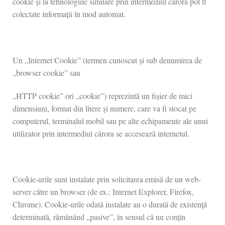
cookie și la tehnologiile similare prin intermediul cărora pot fi
colectate informații în mod automat.
Un „Internet Cookie” (termen cunoscut și sub denumirea de
„browser cookie” sau
„HTTP cookie” ori „cookie”) reprezintă un fișier de mici
dimensiuni, format din litere și numere, care va fi stocat pe
computerul, terminalul mobil sau pe alte echipamente ale unui
utilizator prin intermediul cărora se accesează internetul.
Cookie-urile sunt instalate prin solicitarea emisă de un web-
server către un browser (de ex.: Internet Explorer, Firefox,
Chrome). Cookie-urile odată instalate au o durată de existență
determinată, rămânând „pasive”, în sensul că nu conțin